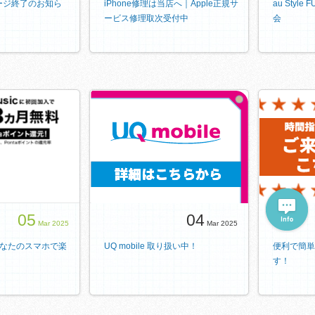
ージ終了のお知ら
iPhone修理は当店へ｜Apple正規サ
au Styl
ービス修理取次受付中
会
05
04
Mar 2025
Mar 2025
cをあなたのスマホで楽
UQ mobile 取り扱い中！
便利で簡単
す！